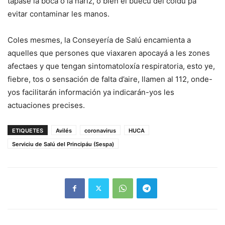
tapase la boca o la ñariz, o bien el buecu del coldu pa
evitar contaminar les manos.
Coles mesmes, la Conseyería de Salú encamienta a
aquelles que persones que viaxaren apocayá a les zones
afectaes y que tengan sintomatoloxía respiratoria, esto ye,
fiebre, tos o sensación de falta d’aire, llamen al 112, onde-
yos facilitarán información ya indicarán-yos les
actuaciones precises.
ETIQUETES
Avilés
coronavirus
HUCA
Serviciu de Salú del Principáu (Sespa)