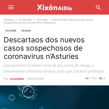
Entamu
Actualidá
Sociedá
Descartaos dos nuevos casos
sospechosos de coronavirus n’Asturies
Actualidá
Sociedá
Descartaos dos nuevos
casos sospechosos de
coronavirus n’Asturies
Les persones tuvieren nuna de les zones de riesgu y
presentaben síntomes clínicos, polo que s'activó'l protocolu
1724
0
Por
xixonaldia
-
26/02/2020