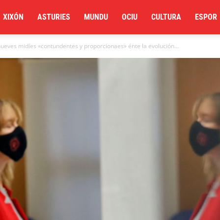
XIXÓN
ASTURIES
MUNDU
OCIU
CULTURA
ESPOR
nueves midíes «contundentes y proporcionaes» énte la evolución...