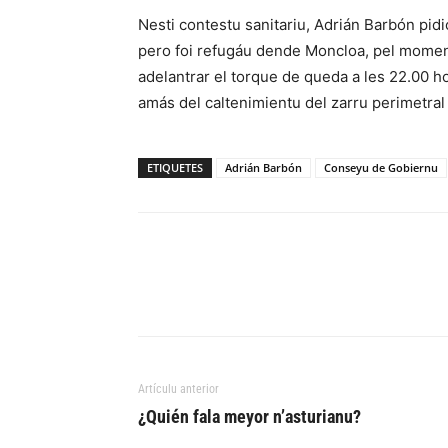
Nesti contestu sanitariu, Adrián Barbón pidi
pero foi refugáu dende Moncloa, pel moment
adelantrar el torque de queda a les 22.00 ho
amás del caltenimientu del zarru perimetral 
ETIQUETES
Adrián Barbón
Conseyu de Gobiernu
Artículu anterior
¿Quién fala meyor n’asturianu?