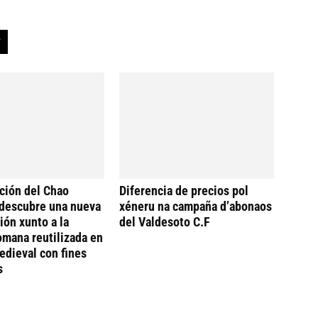
ción del Chao
Diferencia de precios pol
descubre una nueva
xéneru na campaña d’abonaos
ión xunto a la
del Valdesoto C.F
omana reutilizada en
dieval con fines
s