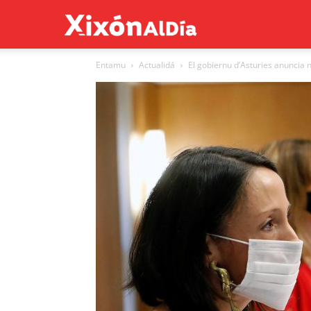
Xixón
Entamu
Actualidá
El gobiernu d’Asturies anuncia 
al
día