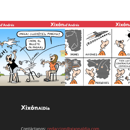
Contáctanos:
redaccion@xixonaldia.com