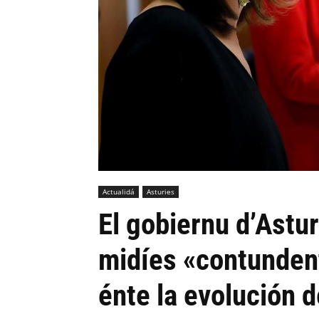
Actualidá
Asturies
El gobiernu d’Astu
midíes «contunden
énte la evolución 