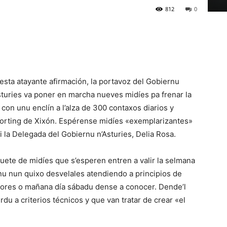
812
0
esta atayante afirmación, la portavoz del Gobiernu
sturies va poner en marcha nueves midíes pa frenar la
con unu enclín a l’alza de 300 contaxos diarios y
Sporting de Xixón. Espérense midíes «exemplarizantes»
 la Delegada del Gobiernu n’Asturies, Delia Rosa.
uete de midíes que s’esperen entren a valir la selmana
nu nun quixo desvelales atendiendo a principios de
ores o mañana día sábadu dense a conocer. Dende’l
du a criterios técnicos y que van tratar de crear «el