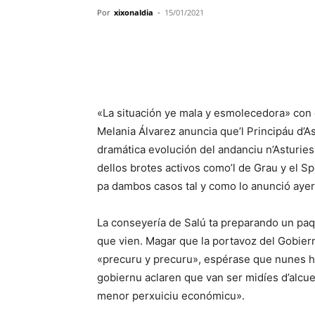
Por
xixonaldia
-
15/01/2021
«La situación ye mala y esmolecedora» con 
Melania Álvarez anuncia que’l Principáu d’A
dramática evolución del andanciu n’Asturies 
dellos brotes activos como’l de Grau y el 
pa dambos casos tal y como lo anunció ayeri
La conseyería de Salú ta preparando un paq
que vien. Magar que la portavoz del Gobier
«precuru y precuru», espérase que nunes h
gobiernu aclaren que van ser midíes d’alcuer
menor perxuiciu económicu».