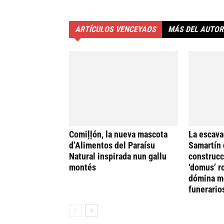
ARTÍCULOS VENCEYAOS
MÁS DEL AUTOR
Comiḷḷón, la nueva mascota
La escava
d’Alimentos del Paraísu
Samartín 
Natural inspirada nun gallu
construcc
montés
‘domus’ r
dómina me
funerario