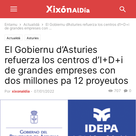
Entamu
Actualidá
El Gobiernu d’Asturies refuerza los centros d’I+D+i
de grandes empreses con ...
Actualidá
Asturies
El Gobiernu d’Asturies
refuerza los centros d’I+D+i
de grandes empreses con
dos millones pa 12 proyeutos
707
0
Por
xixonaldia
-
07/01/2022