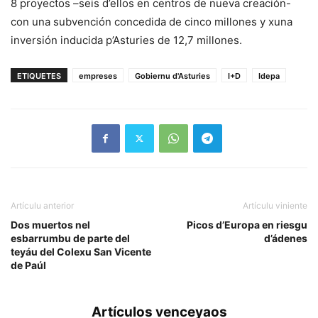
8 proyectos –seis d’ellos en centros de nueva creación-
con una subvención concedida de cinco millones y xuna
inversión inducida p’Asturies de 12,7 millones.
ETIQUETES
empreses
Gobiernu d'Asturies
I+D
Idepa
Artículu anterior
Artículu viniente
Dos muertos nel
Picos d’Europa en riesgu
esbarrumbu de parte del
d’ádenes
teyáu del Colexu San Vicente
de Paúl
Artículos venceyaos