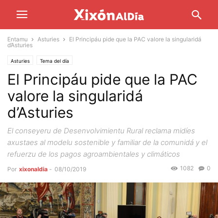
Entamu
Asturies
El Principáu pide que la PAC valore la singularidá
d’Asturies
Asturies
Tema del día
El Principáu pide que la PAC
valore la singularidá
d’Asturies
El conseyeru de Desenvolvimientu Rural reclama midíes
axustaes al modelu sostenible y familiar de la comunidá y el
refuerzu de los pagos agroambientales y climáticos
1082
0
Por
xixonaldia
-
08/10/2019