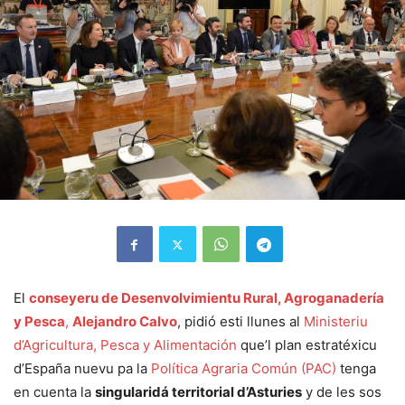
El
conseyeru de Desenvolvimientu Rural, Agroganadería
y Pesca
,
Alejandro Calvo
, pidió esti llunes al
Ministeriu
d’Agricultura, Pesca y Alimentación
que’l plan estratéxicu
d’España nuevu pa la
Política Agraria Común (PAC)
tenga
en cuenta la
singularidá territorial d’Asturies
y de les sos