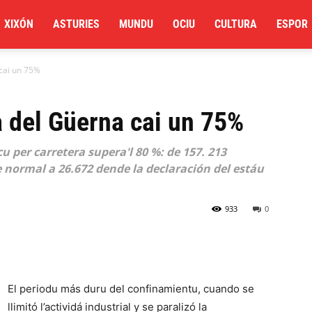
XIXÓN
ASTURIES
MUNDU
OCIU
CULTURA
ESPOR
 cai un 75%
ta del Güerna cai un 75%
 per carretera supera'l 80 %: de 157. 213
 normal a 26.672 dende la declaración del estáu
933
0
El periodu más duru del confinamientu, cuando se
llimitó l’actividá industrial y se paralizó la