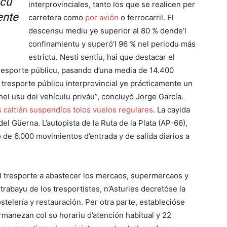
icu
interprovinciales, tanto los que se realicen per
ente
carretera como
por avión
o ferrocarril. El
descensu mediu ye superior al 80 % dende’l
confinamientu y superó’l 96 % nel periodu más
estrictu. Nesti sentíu, hai que destacar el
tresporte públicu, pasando d’una media de 14.400
 tresporte públicu interprovincial ye prácticamente un
el usu del vehículu priváu”, concluyó Jorge García.
s caltién suspendíos tolos vuelos regulares
. La cayida
del Güerna. L’autopista de la Ruta de la Plata (AP-66),
só de 6.000 movimientos d’entrada y de salida diarios a
el tresporte a abastecer los mercaos, supermercaos y
l trabayu de los tresportistes, n’Asturies decretóse la
ostelería y restauración. Per otra parte, establecióse
rmanezan col so horariu d’atención habitual y 22