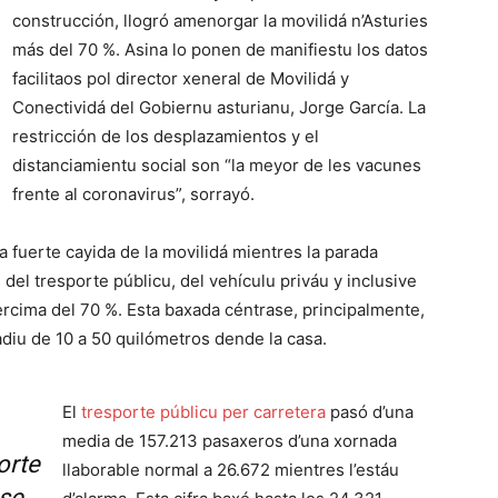
construcción, llogró amenorgar la movilidá n’Asturies
más del 70 %. Asina lo ponen de manifiestu los datos
facilitaos pol director xeneral de Movilidá y
Conectividá del Gobiernu asturianu, Jorge García. La
restricción de los desplazamientos y el
distanciamientu social son “la meyor de les vacunes
frente al coronavirus”, sorrayó.
la fuerte cayida de la movilidá mientres la parada
del tresporte públicu, del vehículu priváu y inclusive
ercima del 70 %. Esta baxada céntrase, principalmente,
diu de 10 a 50 quilómetros dende la casa.
El
tresporte públicu per carretera
pasó d’una
media de 157.213 pasaxeros d’una xornada
orte
llaborable normal a 26.672 mientres l’estáu
óse