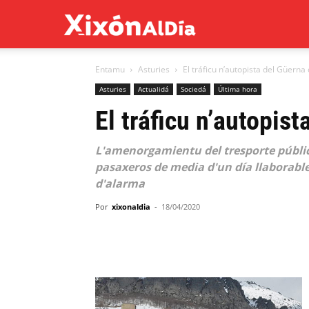
Xixón
Entamu
Asturies
El tráficu n’autopista del Güerna
al
Asturies
Actualidá
Sociedá
Última hora
El tráficu n’autopis
día
L'amenorgamientu del tresporte públicu
pasaxeros de media d'un día llaborable
d'alarma
Por
xixonaldia
-
18/04/2020