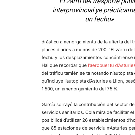
“El zarru del tresporte públ
interprovincial ye prácticam
un fechu»
drásticu amenorgamientu de la ufierta del 
places diaries a menos de 200. “El zarru del
fechu y los desplazamientos concéntrense n
Hai que recordar que
l’aeropuertu d’Asturie
del tráficu tamién se ta notando n’autopista 
qu’incluye l’autopista d’Asturies a Llión, pa
1.500, un amenorgamientu del 75 %.
García sorrayó la contribución del sector d
servicios sanitarios. Cola mira de facilitar e
posibilidá d’utilizar 26 establecimientos d’h
que 85 estaciones de serviciu n’Asturies pe