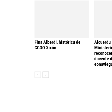
Fina Alberdi, históricu de
Alcuerdu 
CCOO Xixón
Ministeri
reconocer
docente d
eonavieg