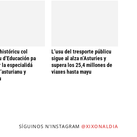
históricu col
L’usu del tresporte públicu
u d’Educación pa
sigue al alza n’Asturies y
 la especialidá
supera los 25,4 millones de
’asturianu y
viaxes hasta mayu
u
SÍGUINOS N'INSTAGRAM
@XIXONALDIA