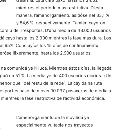
d’alarma. Esta cifra baxó hasta los 24.321
mientres el períodu más restrictivu. D’esta
manera, l’amenorgamientu asitióse nel 83,1 %
y 84,6 %, respectivamente. Tamién cayeron
corsiu de Tresportes. D’una media de 48.000 usuarios
idá cayó hasta los 2.300 mientres la fase más dura. Los
el 95%. Concluyíos los 15 díes de confinamientu
eróse llixeramente, hasta los 2.900 usuarios.
na comunidá ye l’Huca. Mientres estos díes, la llegada
guó un 51 %. La media ye de 400 usuarios diarios. «Un
r que’l del restu de la rede”. La cayida na ruta
resportes pasó de mover 10.037 pasaxeros de media a
mientres la fase restrictiva de l’actividá económica.
L’amenorgamientu de la movilidá ye
especialmente vultable nos trayectos