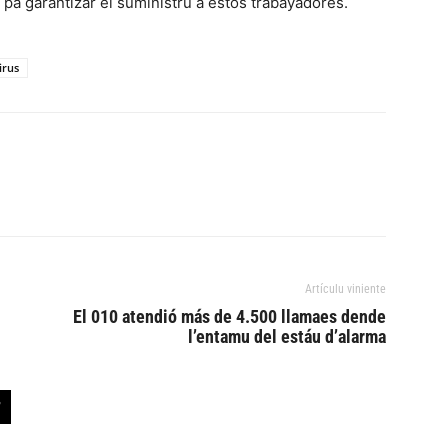
, pa garantizar el suministru a estos trabayadores.
irus
Artículu viniente
El 010 atendió más de 4.500 llamaes dende
l’entamu del estáu d’alarma