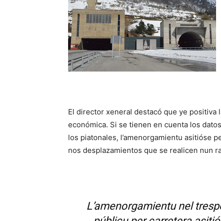
El director xeneral destacó que ye positiva 
económica. Si se tienen en cuenta los datos 
los piatonales, l’amenorgamientu asitióse p
nos desplazamientos que se realicen nun ra
L’amenorgamientu nel tresp
públicu per carretera asiti