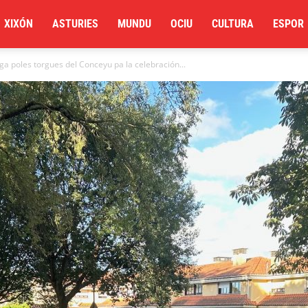
XIXÓN
ASTURIES
MUNDU
OCIU
CULTURA
ESPOR
a poles torgues del Conceyu pa la celebración...