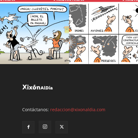
Contáctanos:
redaccion@xixonaldia.com