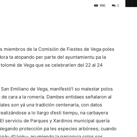
990
0
los miembros de la Comisión de Fiestes de Vega poles
adora ta atopando per parte del ayuntamientu pa la
rtolomé de Vega que se celebraríen del 22 al 24
V San Emiliano de Vega, manifestó’l so malestar polos
 de cara a la romería. Dambes entidaes señalaron al
uiales son yá una tradición centenaria, con datos
 realizándose a lo llargo d’esti tiempu, na carbayera
 El serviciu de Parques y Xardinos municipal quería
u alegando protección pa les especies arbórees; cuando
ispáu d’Uviéu- asumiendo la parroquia colos sos