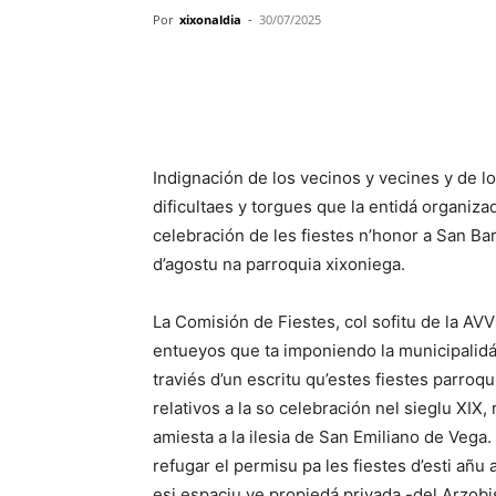
Por
xixonaldia
-
30/07/2025
Indignación de los vecinos y vecines y de 
dificultaes y torgues que la entidá organiz
celebración de les fiestes n’honor a San Ba
d’agostu na parroquia xixoniega.
La Comisión de Fiestes, col sofitu de la AV
entueyos que ta imponiendo la municipalidá
traviés d’un escritu qu’estes fiestes parroq
relativos a la so celebración nel sieglu XIX,
amiesta a la ilesia de San Emiliano de Vega.
refugar el permisu pa les fiestes d’esti añ
esi espaciu ye propiedá privada -del Arzob