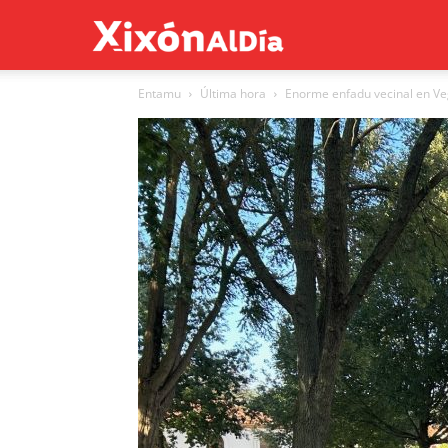
Xixón
Entamu
Última hora
Enorme enfadu vecinal en Veg
al
día