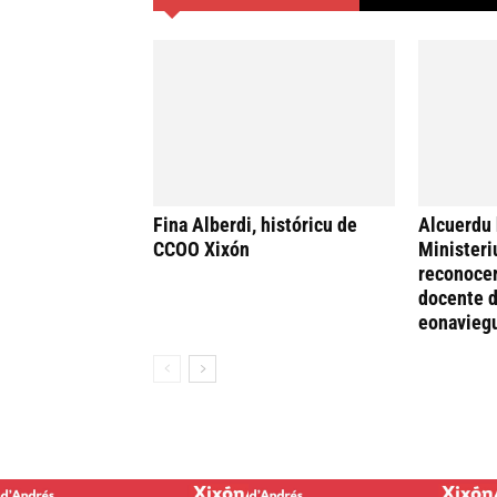
Fina Alberdi, históricu de
Alcuerdu 
CCOO Xixón
Ministeri
reconocer
docente d
eonavieg