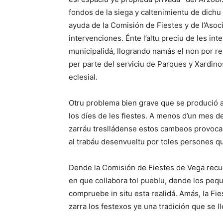
fondos de la siega y caltenimientu de dic
ayuda de la Comisión de Fiestes y de l’Asoc
intervenciones. Énte l’altu preciu de les int
municipalidá, llogrando namás el non por r
per parte del serviciu de Parques y Xardino
eclesial.
Otru problema bien grave que se produció ap
los díes de les fiestes. A menos d’un mes 
zarráu treslládense estos cambeos provoca
al trabáu desenvueltu por toles persones q
Dende la Comisión de Fiestes de Vega recue
en que collabora tol pueblu, dende los pequ
compruebe in situ esta realidá. Amás, la Fies
zarra los festexos ye una tradición que se l