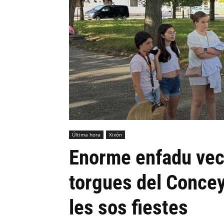
Última hora
Xixón
Enorme enfadu vec
torgues del Concey
les sos fiestes