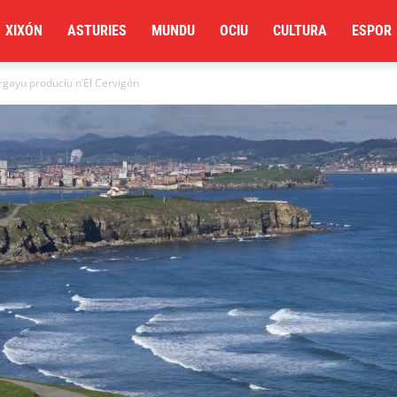
XIXÓN
ASTURIES
MUNDU
OCIU
CULTURA
ESPOR
argayu producíu n’El Cervigón