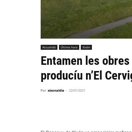
Actualidá
Última hora
Xixón
Entamen les obres p
producíu n’El Cerv
Por
xixonaldia
-
22/01/2021