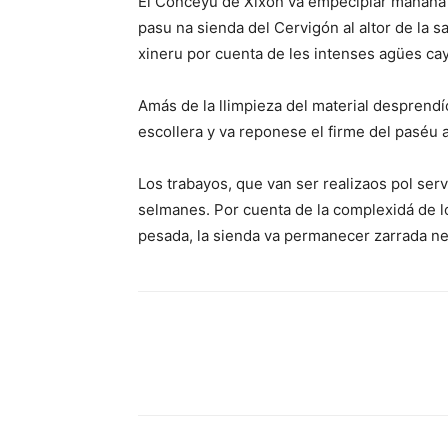
El Conceyu de Xixón va empecipiar mañana gü
pasu na sienda del Cervigón al altor de la s
xineru por cuenta de les intenses agües cay
Amás de la llimpieza del material desprendío
escollera y va reponese el firme del paséu 
Los trabayos, que van ser realizaos pol ser
selmanes. Por cuenta de la complexidá de lo
pesada, la sienda va permanecer zarrada nel