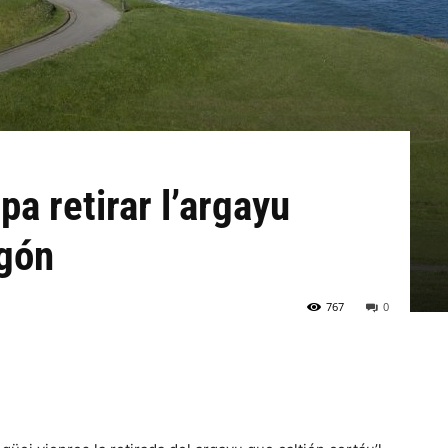
a retirar l’argayu
igón
767
0