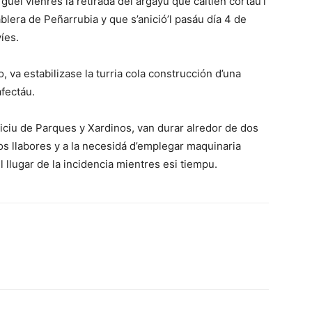
ei vienres la retirada del argayu que caltién cortáu’l
ablera de Peñarrubia y que s’anició’l pasáu día 4 de
íes.
, va estabilizase la turria cola construcción d’una
afectáu.
viciu de Parques y Xardinos, van durar alredor de dos
s llabores y a la necesidá d’emplegar maquinaria
 llugar de la incidencia mientres esi tiempu.