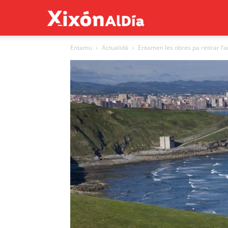
Xixón
Entamu
Actualidá
Entamen les obres pa retirar l’
al
día