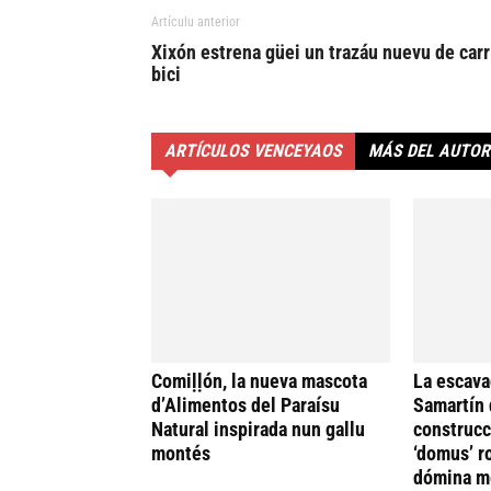
Artículu anterior
Xixón estrena güei un trazáu nuevu de carr
bici
ARTÍCULOS VENCEYAOS
MÁS DEL AUTOR
Comiḷḷón, la nueva mascota
La escava
d’Alimentos del Paraísu
Samartín 
Natural inspirada nun gallu
construcc
montés
‘domus’ r
dómina me