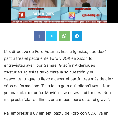
L’ex directivu de Foro Asturias Inaciu Iglesias, que dexó’l
partíu tres el pactu ente Foro y VOX en Xixón foi
entrevistáu ayeri por Samuel Gradín n’Alderiques
d’Asturies. Iglesias dexó clara la so cuestión y el
descontentu que lu llevó a dexar el partíu tres más de diez
años na formación: “Esta foi la gota qu’enllena’l vasu. Nun
ye una gota pequeña. Moviéronse coses mui fondes. Nun
me presta falar de llinies encarnaes, pero esto foi grave”.
Pal empresariu uvieín esti pactu de Foro con VOX “va en