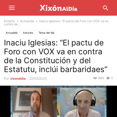
Entamu
Actualidá
Inaciu Iglesias: “El pactu de Foro con VOX va en
contra de...
Actualidá
Asturies
Tema del día
Inaciu Iglesias: “El pactu de
Foro con VOX va en contra
de la Constitución y del
Estatutu, inclúi barbaridaes”
884
0
Por
xixonaldia
-
22/06/2023