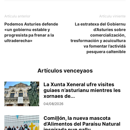
Artículu anterior
Artículu viniente
Podemos Asturies defende
La estratexa del Gobiernu
«un gobiernu estable y
d’Asturies sobre
progresista pa frenar a la
comercialización,
ultraderecha»
tresformación y acuicultura
va fomentar l’actividá
pesquera caltenible
Artículos venceyaos
La Xunta Xeneral ufre visites
guiaes n’asturianu mientres les
xornaes de...
04/08/2026
Comiḷḷón, la nueva mascota
d’Alimentos del Paraísu Natural
inspirada nun gallu...