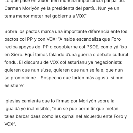
Lo que pase en Xixón tien muncha importancia pal partíu.
Carmen Moriyón ye la presidenta del partíu. Nun ye un
tema menor meter nel gobiernu a VOX”.
Sobre los pactos marca una importante diferencia ente los
pactos col PP y con VOX: “A naide escandaliza que Foro
reciba apoyos del PP o cogobierne col PSOE, como yá fixo
en Siero. Equí tamos falando d’una guerra o debate cultural
fondu. El discursu de VOX col asturianu ye negacionista:
quieren que nun s’use, quieren que nun se fale, que nun
se promocione… Sospecho que taríen más agustu si nun
esistiere”.
Iglesias camienta que lo firmao por Moriyón sobre la
igualdá ye inalmisible, “nun se pue permitir que metan
tales barbaridaes como les qu’hai nel alcuerdu ente Foro y
VOX”.