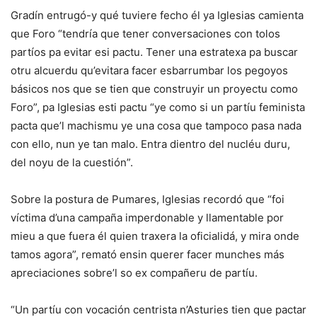
Gradín entrugó-y qué tuviere fecho él ya Iglesias camienta
que Foro “tendría que tener conversaciones con tolos
partíos pa evitar esi pactu. Tener una estratexa pa buscar
otru alcuerdu qu’evitara facer esbarrumbar los pegoyos
básicos nos que se tien que construyir un proyectu como
Foro”, pa Iglesias esti pactu “ye como si un partíu feminista
pacta que’l machismu ye una cosa que tampoco pasa nada
con ello, nun ye tan malo. Entra dientro del nucléu duru,
del noyu de la cuestión”.
Sobre la postura de Pumares, Iglesias recordó que “foi
víctima d’una campaña imperdonable y llamentable por
mieu a que fuera él quien traxera la oficialidá, y mira onde
tamos agora”, remató ensin querer facer munches más
apreciaciones sobre’l so ex compañeru de partíu.
“Un partíu con vocación centrista n’Asturies tien que pactar