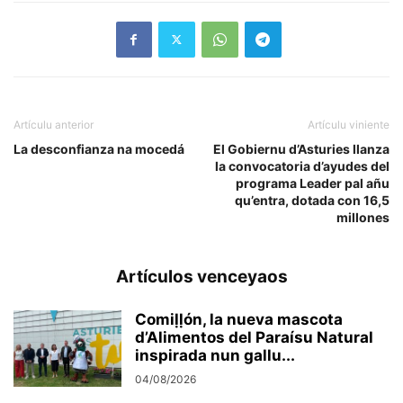
Artículu anterior
Artículu viniente
La desconfianza na mocedá
El Gobiernu d’Asturies llanza
la convocatoria d’ayudes del
programa Leader pal añu
qu’entra, dotada con 16,5
millones
Artículos venceyaos
Comiḷḷón, la nueva mascota
d’Alimentos del Paraísu Natural
inspirada nun gallu...
04/08/2026