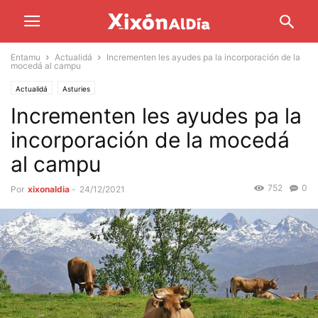
Entamu
Actualidá
Incrementen les ayudes pa la incorporación de la
mocedá al campu
Actualidá
Asturies
Incrementen les ayudes pa la
incorporación de la mocedá
al campu
752
0
Por
xixonaldia
-
24/12/2021