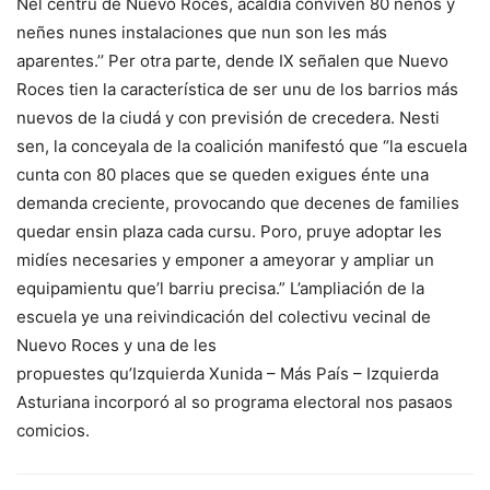
Nel centru de Nuevo Roces, acaldía conviven 80 neños y
neñes nunes instalaciones que nun son les más
aparentes.’’ Per otra parte, dende IX señalen que Nuevo
Roces tien la característica de ser unu de los barrios más
nuevos de la ciudá y con previsión de crecedera. Nesti
sen, la conceyala de la coalición manifestó que “la escuela
cunta con 80 places que se queden exigues énte una
demanda creciente, provocando que decenes de families
quedar ensin plaza cada cursu. Poro, pruye adoptar les
midíes necesaries y emponer a ameyorar y ampliar un
equipamientu que’l barriu precisa.” L’ampliación de la
escuela ye una reivindicación del colectivu vecinal de
Nuevo Roces y una de les
propuestes qu’Izquierda Xunida – Más País – Izquierda
Asturiana incorporó al so programa electoral nos pasaos
comicios.