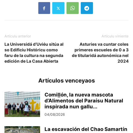
Artículu anterior
Artículu viniente
La Universidá d’Uviéu sitúa al
Asturies va cuntar coles
so Edificiu Históricu como
primeres escueles de 0 a 3
faru de la cultura na segunda
de titularidá autonómica nel
edición de La Casa Abierta
2024
Artículos venceyaos
Comiḷḷón, la nueva mascota
d’Alimentos del Paraísu Natural
inspirada nun gallu...
04/08/2026
La escavación del Chao Samartín