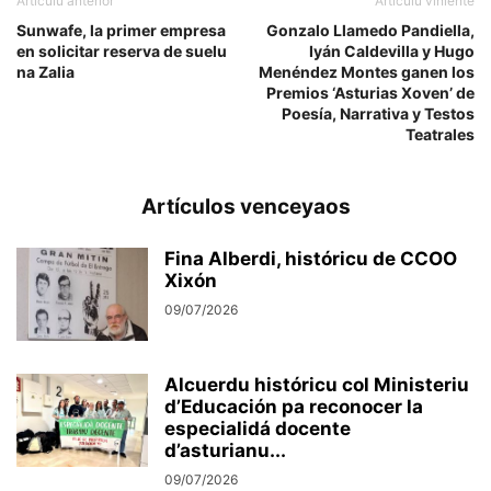
Artículu anterior
Artículu viniente
Sunwafe, la primer empresa
Gonzalo Llamedo Pandiella,
en solicitar reserva de suelu
Iyán Caldevilla y Hugo
na Zalia
Menéndez Montes ganen los
Premios ‘Asturias Xoven’ de
Poesía, Narrativa y Testos
Teatrales
Artículos venceyaos
Fina Alberdi, históricu de CCOO
Xixón
09/07/2026
Alcuerdu históricu col Ministeriu
d’Educación pa reconocer la
especialidá docente
d’asturianu...
09/07/2026