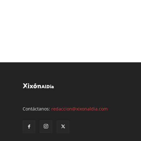
Contáctanos:
redaccion@xixonaldia.com