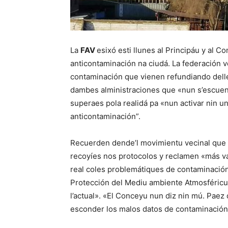
La
FAV
esixó esti llunes al Principáu y al C
anticontaminación na ciudá. La federación ve
contaminación que vienen refundiando dell
dambes alministraciones que «nun s’escuen
superaes pola realidá pa «nun activar nin u
anticontaminación”.
Recuerden dende’l movimientu vecinal que
recoyíes nos protocolos y reclamen «más va
real coles problemátiques de contaminació
Protección del Mediu ambiente Atmosféricu
l’actual». «El Conceyu nun diz nin mú. Paez
esconder los malos datos de contaminación