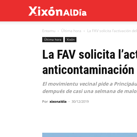
Xixón
Entamu
Última hora
La FAV solicita l’activación 
al
Última hora
Xixón
La FAV solicita l’a
día
anticontaminación
El movimientu vecinal pide a Principá
dempués de casi una selmana de malos
Por
xixonaldia
-
30/12/2019