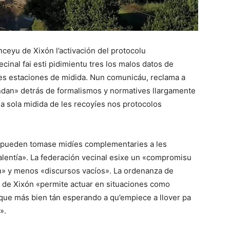
onceyu de Xixón l’activación del protocolu
cinal fai esti pidimientu tres los malos datos de
es estaciones de midida. Nun comunicáu, reclama a
dan» detrás de formalismos y normatives llargamente
na sola midida de les recoyíes nos protocolos
 pueden tomase midíes complementaries a les
lentía». La federación vecinal esixe un «compromisu
n» y menos «discursos vacíos». La ordenanza de
 de Xixón «permite actuar en situaciones como
 que más bien tán esperando a qu’empiece a llover pa
».