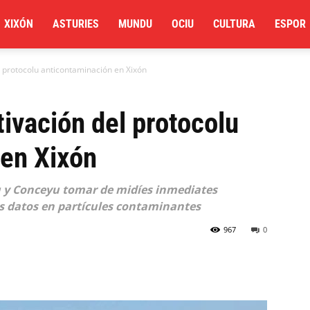
XIXÓN
ASTURIES
MUNDU
OCIU
CULTURA
ESPOR
del protocolu anticontaminación en Xixón
ctivación del protocolu
 en Xixón
u y Conceyu tomar de midíes inmediates
 datos en partícules contaminantes
967
0