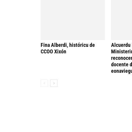
Fina Alberdi, históricu de
Alcuerdu 
CCOO Xixón
Ministeri
reconocer
docente d
eonavieg