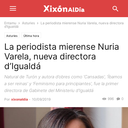
Entamu
Asturies
La periodista mierense Nuria Varela, nueva directora
d’Igualdá
Asturies
Última hora
La periodista mierense Nuria
Varela, nueva directora
d’Igualdá
Natural de Turón y autora d’obres como 'Cansadas', 'Íbamos
a ser reinas' y 'Feminismo para principiantes', fue la primer
directora de Gabinete del Ministeriu d'Igualdá
996
0
Por
xixonaldia
-
10/09/2019