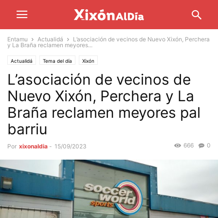
Entamu
Actualidá
L’asociación de vecinos de Nuevo Xixón, Perchera
y La Braña reclamen meyores...
Actualidá
Tema del día
Xixón
L’asociación de vecinos de
Nuevo Xixón, Perchera y La
Braña reclamen meyores pal
barriu
666
0
Por
xixonaldia
-
15/09/2023