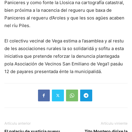
Paniceres y como fonte la Llosica na cartografía catastral,
bien próxima a la nacencia del regueru que baxa de
Paniceres al regueru d’Aroles y que les sos agües acaben
nel ríu Piles.
El colectivu vecinal de Vega estima a l’asamblea y al restu
de les asociaciones rurales la so solidaridá y sofitu a esta
iniciativa que pretende reforzar la denuncia plantegada
pola Asociación de Vecinos San Emiliano de Vega’l pasáu
12 de payares presentada énte la municipalidá.
Artículu anterior
Artículu viniente
El palaciu de xusticia nuevu
Tito Montero dirixe la