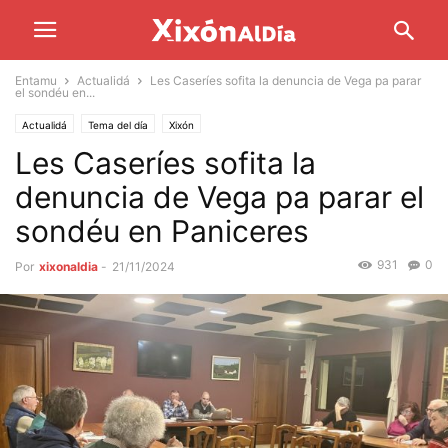
Entamu
Actualidá
Les Caseríes sofita la denuncia de Vega pa parar
el sondéu en...
Actualidá
Tema del día
Xixón
Les Caseríes sofita la
denuncia de Vega pa parar el
sondéu en Paniceres
931
0
Por
xixonaldia
-
21/11/2024