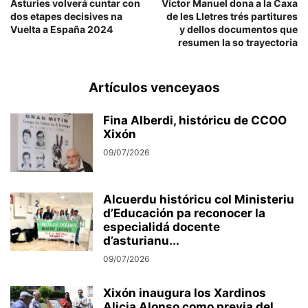
Asturies volverá cuntar con
Víctor Manuel dona a la Caxa
dos etapes decisives na
de les Lletres trés partitures
Vuelta a España 2024
y dellos documentos que
resumen la so trayectoria
Artículos venceyaos
Fina Alberdi, históricu de CCOO
Xixón
09/07/2026
Alcuerdu históricu col Ministeriu
d’Educación pa reconocer la
especialidá docente
d’asturianu...
09/07/2026
Xixón inaugura los Xardinos
Alicia Alonso como previa del