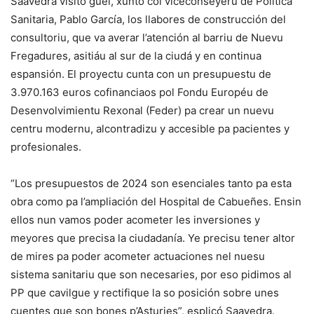
Saavedra visitó güei, xunto col viceconseyeru de Política
Sanitaria, Pablo García, los llabores de construcción del
consultoriu, que va averar l’atención al barriu de Nuevu
Fregadures, asitiáu al sur de la ciudá y en continua
espansión. El proyectu cunta con un presupuestu de
3.970.163 euros cofinanciaos pol Fondu Européu de
Desenvolvimientu Rexonal (Feder) pa crear un nuevu
centru modernu, alcontradizu y accesible pa pacientes y
profesionales.
“Los presupuestos de 2024 son esenciales tanto pa esta
obra como pa l’ampliación del Hospital de Cabueñes. Ensin
ellos nun vamos poder acometer les inversiones y
meyores que precisa la ciudadanía. Ye precisu tener altor
de mires pa poder acometer actuaciones nel nuesu
sistema sanitariu que son necesaries, por eso pidimos al
PP que cavilgue y rectifique la so posición sobre unes
cuentes que son bones p’Asturies”, esplicó Saavedra.