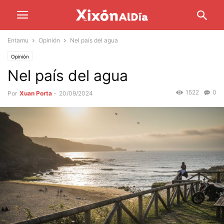
Entamu
Opinión
Nel país del agua
Opinión
Nel país del agua
1522
0
Por
Xuan Porta
-
20/09/2024