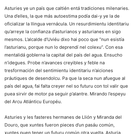
Asturies ye un país que caltién entá tradiciones milenaries.
Una d’elles, la que más autoestima podía dai-y ye la de
oficializar la llingua vernácula. Un resurdimientu identitariu
qu’arreye la confianza d’asturianos y asturianes en sigo
mesmos. L’alcalde d’Uviéu dixo hai poco que “nun esistía
l’asturianu, porque nun lo deprendí nel colexu”. Con esa
mentalidá gobIerna la capital del país del agua. Ensucho
n’idegues. Probe n’avances creyibles y feble na
tresformación del sentimientu identitariu n’aiciones
práutiques de desendolcu. Pa que la seca nun afuegue al
país del agua, fai falta creyer nel so futuru con tol valir que
puea sirvir de motor pa seguir p’alantre. Mirando l’espeyu
del Arcu Atlánticu Européu.
Asturies y les fasteres hermanes de Llión y Miranda del
Douro, que xuntes fueron pieces d’un pasáu común,
xuntes puen tener un futuru común otra vuelta. Asturia