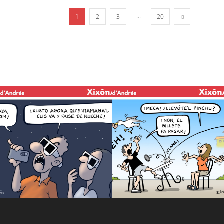
...
1
2
3
20