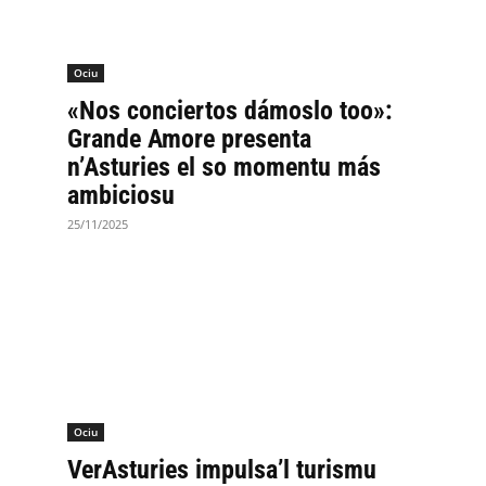
Ociu
«Nos conciertos dámoslo too»:
Grande Amore presenta
n’Asturies el so momentu más
ambiciosu
25/11/2025
Ociu
VerAsturies impulsa’l turismu