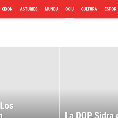
XIXÓN
ASTURIES
MUNDU
OCIU
CULTURA
ESPOR
 Los
a
La DOP Sidra 