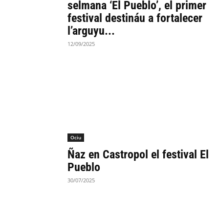
selmana ‘El Pueblo’, el primer
festival destináu a fortalecer
l’arguyu...
12/09/2025
Ociu
Ñaz en Castropol el festival El
Pueblo
30/07/2025