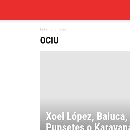
Xixón
Entamu
Ociu
al
OCIU
día
Xoel López, Baiuca,
Punsetes o Karavan