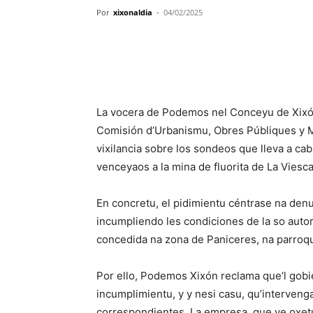
Por
xixonaldia
-
04/02/2025
La vocera de Podemos nel Conceyu de Xixón,
Comisión d’Urbanismu, Obres Públiques y M
vixilancia sobre los sondeos que lleva a ca
venceyaos a la mina de fluorita de La Viesca
En concretu, el pidimientu céntrase na denu
incumpliendo les condiciones de la so autor
concedida na zona de Paniceres, na parroqu
Por ello, Podemos Xixón reclama que’l gobi
incumplimientu, y y nesi casu, qu’interveng
correspondientes. La empresa, que ye oxetu