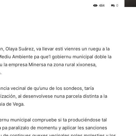
484
0
 Olaya Suárez, va llevar esti vienres un ruegu a la
ediu Ambiente pa que’l gobiernu municipal doble la
bu la empresa Minersa na zona rural xixonesa,
.
ncia vecinal de qu’unu de los sondeos, taría
ización, al desenvolvese nuna parcela distinta a la
ia de Vega.
ernu municipal compruebe si ta produciéndose tal
a pa paralizalo de momentu y aplicar les sanciones
 de continues quexes vecinales poles molesties y los