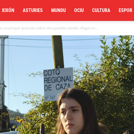
XIXÓN
ASTURIES
MUNDU
OCIU
CULTURA
ESPOR
 municipal qu’actúe sobre otru posible sondéu illegal en...