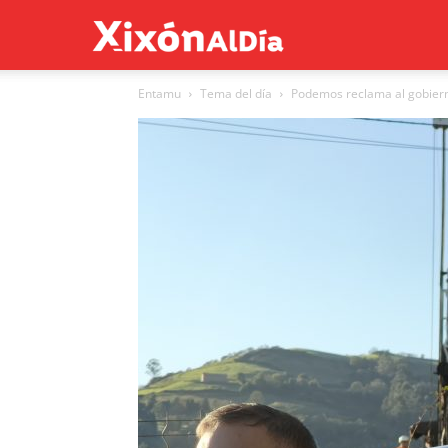
Xixón
Entamu
Tema del día
Podemos reclama al gobiernu
al
día