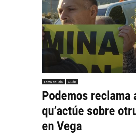
Tema del día
Xixón
Podemos reclama a
qu’actúe sobre otru
en Vega