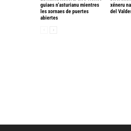
guiaes n’asturianu mientres
xéneru n
les xornaes de puertes
del Valde
abiertes