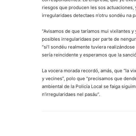
riesgos que producen les sos actuaciones, y
irregularidaes detectaes n’otru sondéu na p
“Avisamos de que taríamos mui vixilantes y
posibles irregularidaes per parte de nengu
“si’l sondéu realmente tuviera realizándose 
sería reincidente y esperamos que la sanci
La vocera morada recordó, amás, que “la vi
y vecines”, polo que “precisamos que dende d
ambiental de la Policía Local se faiga sigui
n’irregularidaes nel pasáu”.