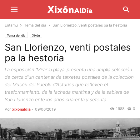
Entamu
Tema del día
San Llorienzo, venti postales pa la hestoria
Tema del día
Xixón
San Llorienzo, venti postales
pa la hestoria
La esposición 'Mirar la playa' presenta una amplia selección
de cerca d'un centenar de tarxetes postales de la colección
del Muséu del Pueblu d'Asturies que reflexen el
tresformamientu de la fachada marítima y de la sablera de
San Llorienzo ente los años cuarenta y setenta
1988
0
Por
xixonaldia
-
09/06/2019