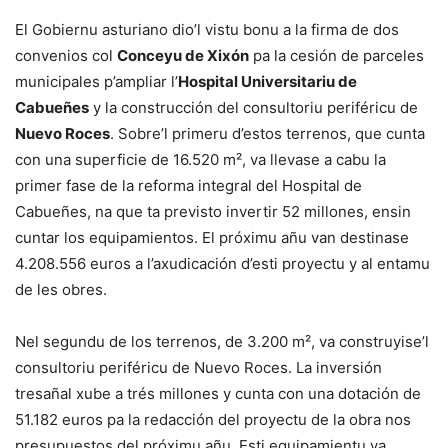
El Gobiernu asturiano dio’l vistu bonu a la firma de dos
convenios col
Conceyu de Xixón
pa la cesión de parceles
municipales p’ampliar l’
Hospital Universitariu de
Cabueñes
y la construcción del consultoriu periféricu de
Nuevo Roces
. Sobre’l primeru d’estos terrenos, que cunta
con una superficie de 16.520 m², va llevase a cabu la
primer fase de la reforma integral del Hospital de
Cabueñes, na que ta previsto invertir 52 millones, ensin
cuntar los equipamientos. El próximu añu van destinase
4.208.556 euros a l’axudicación d’esti proyectu y al entamu
de les obres.
Nel segundu de los terrenos, de 3.200 m², va construyise’l
consultoriu periféricu de Nuevo Roces. La inversión
tresañal xube a trés millones y cunta con una dotación de
51.182 euros pa la redacción del proyectu de la obra nos
presupuestos del próximu añu. Esti equipamientu va