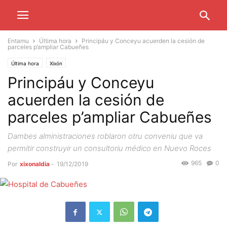
Entamu
Última hora
Principáu y Conceyu acuerden la cesión de
parceles p’ampliar Cabueñes
Última hora
Xixón
Principáu y Conceyu
acuerden la cesión de
parceles p’ampliar Cabueñes
Dambes alministraciones roblaron otru conveniu que va
permitir construyir un consultoriu médico en Nuevo Roces
965
0
Por
xixonaldia
-
19/12/2019