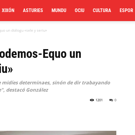
XIXÓN
ASTURIES
MUNDU
OCIU
CULTURA
ESPOR
uo un diálogu «sele y seriu»
 Podemos-Equo un
iu»
 midíes determinaes, sinón de dir trabayando
re", destacó González
1201
0