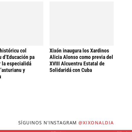
históricu col
Xixón inaugura los Xardinos
u d’Educación pa
Alicia Alonso como previa del
 la especialidá
XVIII Alcuentru Estatal de
’asturianu y
Solidaridá con Cuba
u
SÍGUINOS N'INSTAGRAM
@XIXONALDIA