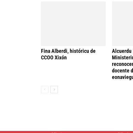
Fina Alberdi, históricu de
Alcuerdu 
CCOO Xixón
Ministeri
reconocer
docente d
eonavieg