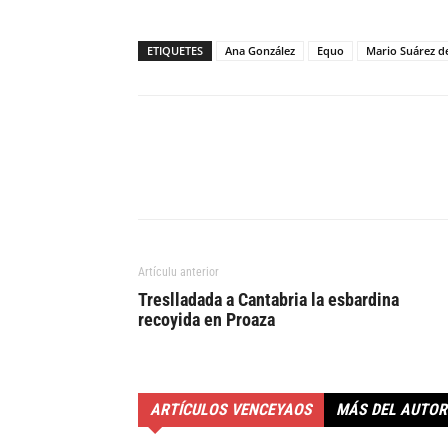
ETIQUETES
Ana González
Equo
Mario Suárez d
Artículu anterior
Treslladada a Cantabria la esbardina
recoyida en Proaza
ARTÍCULOS VENCEYAOS
MÁS DEL AUTOR