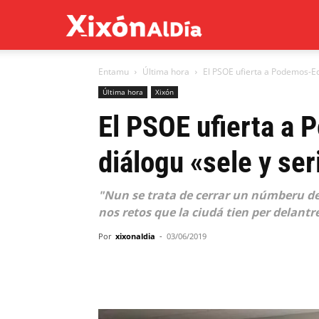
Xixón
Entamu
Última hora
El PSOE ufierta a Podemos-Eq
al
Última hora
Xixón
El PSOE ufierta a
día
diálogu «sele y ser
"Nun se trata de cerrar un númberu de
nos retos que la ciudá tien per delant
Por
xixonaldia
-
03/06/2019