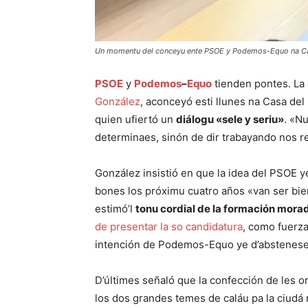
Un momentu del conceyu ente PSOE y Podemos-Equo na Ca
PSOE
y
Podemos
–
Equo
tienden pontes. La c
González
, aconceyó esti llunes na Casa de
quien ufiertó un
diálogu «sele y seriu»
. «N
determinaes, sinón de dir trabayando nos re
González insistió en que la idea del PSOE ye
bones los próximu cuatro años «van ser bien
estimó’l
tonu cordial de la formación mora
de presentar la so candidatura
, como fuerza
intención de Podemos-Equo ye d’abstenese n’
D’últimes señaló que la confección de les 
los dos grandes temes de caláu pa la ciudá n