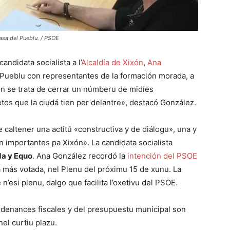
sa del Pueblu. / PSOE
andidata socialista a l’
Alcaldía de Xixón
,
Ana
l Pueblu con representantes de la formación morada, a
un se trata de cerrar un númberu de midíes
tos que la ciudá tien per delantre», destacó González.
 caltener una actitú «constructiva y de diálogu», una y
 importantes pa Xixón». La candidata socialista
da y Equo
. Ana González recordó la
intención del PSOE
 más votada, nel Plenu del próximu 15 de xunu. La
esi plenu, dalgo que facilita l’oxetivu del PSOE.
ordenances fiscales y del presupuestu municipal son
el curtiu plazu.