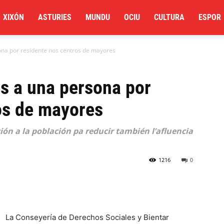
XIXÓN
ASTURIES
MUNDU
OCIU
CULTURA
ESPOR
sona por residente nos centros de mayores
es a una persona por
os de mayores
ción a la población pa reducir también l’afluencia
1216
0
La Conseyería de Derechos Sociales y Bientar