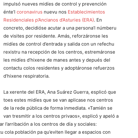
impulsó nueves midíes de control y prevención
énte’l
coronavirus
nuevu nos
Establecimientos
Residenciales p’Ancianos d’Asturies (ERA)
. En
concreto, decidióse acutar a una persona’l númberu
de visites por residente. Amás, reforzáronse les
midíes de control d’entrada y salida con un refechu
rexistru na recepción de los centros, estremáronse
les midíes d’hixene de manes antes y depués del
contactu colos residentes y adoptáronse refuerzos
d’hixene respiratoria.
La xerente del ERA, Ana Suárez Guerra, esplicó que
toes estes midíes que se van aplicase nos centros
de la rede pública de forma inmediata. «Tamién se
van tresmitir a los centros privaos», esplicó y apeló a
 l’arribación a los centros de día y sociales:
 cola población pa qu’eviten llegar a espacios con