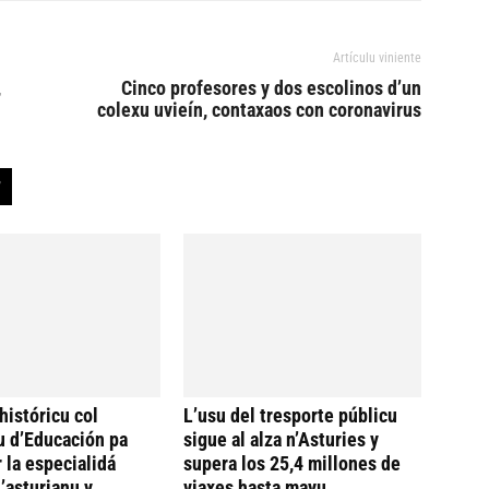
Artículu viniente
,
Cinco profesores y dos escolinos d’un
colexu uvieín, contaxaos con coronavirus
históricu col
L’usu del tresporte públicu
u d’Educación pa
sigue al alza n’Asturies y
 la especialidá
supera los 25,4 millones de
’asturianu y
viaxes hasta mayu