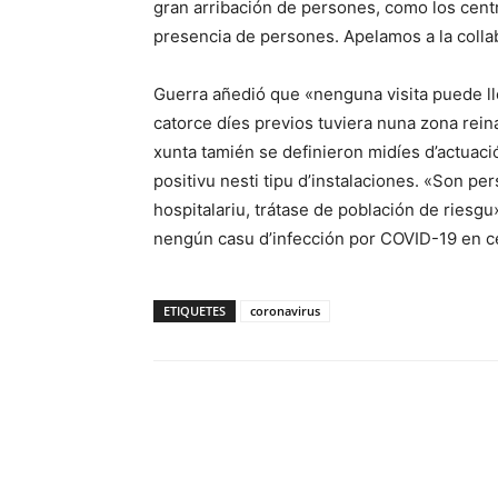
gran arribación de persones, como los centr
presencia de persones. Apelamos a la colla
Guerra añedió que «nenguna visita puede ll
catorce díes previos tuviera nuna zona reina
xunta tamién se definieron midíes d’actuaci
positivu nesti tipu d’instalaciones. «Son p
hospitalariu, trátase de población de riesgu
nengún casu d’infección por COVID-19 en c
ETIQUETES
coronavirus