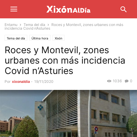
Entamu
Tema del día
Roces y Montevil, zones urbanes con más
incidencia Covid n’Asturies
Tema del día
Última hora
Xixón
Roces y Montevil, zones
urbanes con más incidencia
Covid n’Asturies
1036
0
Por
xixonaldia
-
19/11/2020