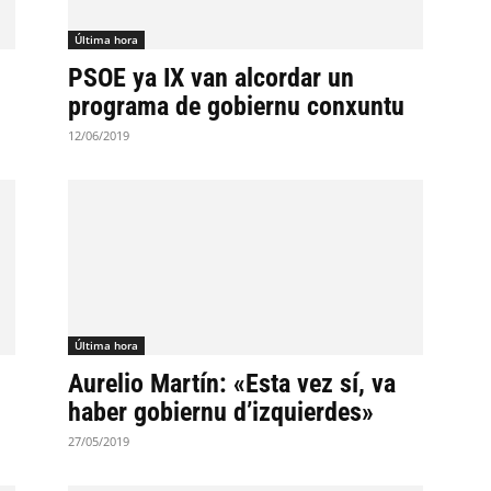
Última hora
PSOE ya IX van alcordar un
programa de gobiernu conxuntu
12/06/2019
Última hora
Aurelio Martín: «Esta vez sí, va
haber gobiernu d’izquierdes»
27/05/2019