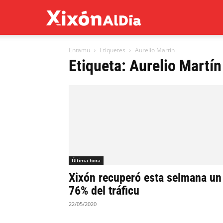
Xixón
Entamu
Etiquetes
Aurelio Martín
al
Etiqueta: Aurelio Martín
día
Última hora
Xixón recuperó esta selmana un
76% del tráficu
22/05/2020