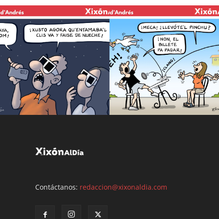
Contáctanos:
redaccion@xixonaldia.com