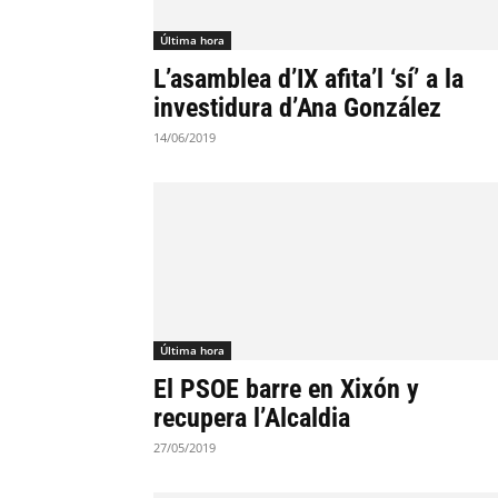
Última hora
L’asamblea d’IX afita’l ‘sí’ a la
investidura d’Ana González
14/06/2019
Última hora
El PSOE barre en Xixón y
recupera l’Alcaldia
27/05/2019