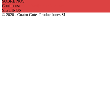
SOBRE NÓS
Contact us:
redaccion@xixonaldia.com
SÍGUINOS
© 2020 - Cuatro Gotes Producciones SL