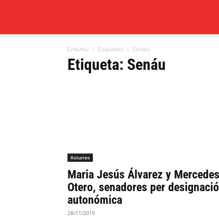
Xixón
Entamu
Etiquetes
Senáu
al
Etiqueta: Senáu
día
Asturies
Maria Jesús Álvarez y Mercede
Otero, senadores per designaci
autonómica
28/11/2019