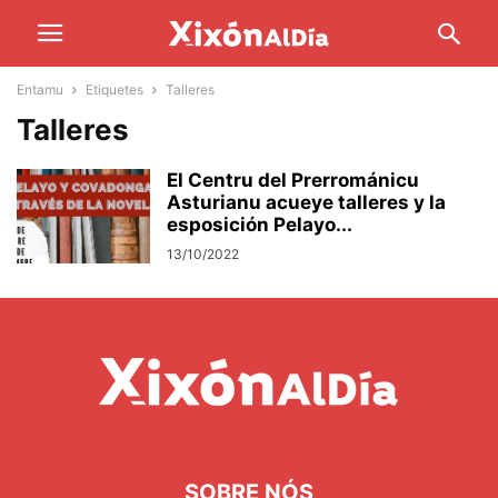
Entamu
Etiquetes
Talleres
Talleres
El Centru del Prerrománicu
Asturianu acueye talleres y la
esposición Pelayo...
13/10/2022
SOBRE NÓS