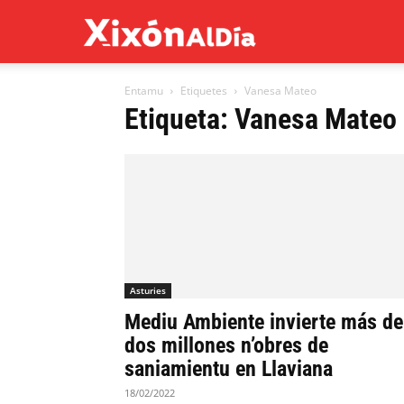
Xixón
Entamu
Etiquetes
Vanesa Mateo
al
Etiqueta: Vanesa Mateo
día
Asturies
Mediu Ambiente invierte más de
dos millones n’obres de
saniamientu en Llaviana
18/02/2022