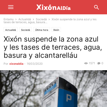
Entamu
Actualidá
Sociedá
Xixón suspende la zona azul y les
tases de terraces, agua, basura...
Actualidá
Sociedá
Última hora
Xixón
Xixón suspende la zona azul
y les tases de terraces, agua,
basura y alcantarelláu
1571
0
Por
xixonaldia
-
16/03/2020