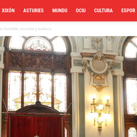
XIXÓN
ASTURIES
MUNDU
OCIU
CULTURA
ESPOR
no humildá, cercanía y audacia