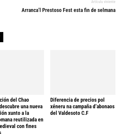
Artículu viniente
Arranca’l Prestoso Fest esta fin de selmana
ción del Chao
Diferencia de precios pol
descubre una nueva
xéneru na campaña d’abonaos
ión xunto a la
del Valdesoto C.F
omana reutilizada en
dieval con fines
s