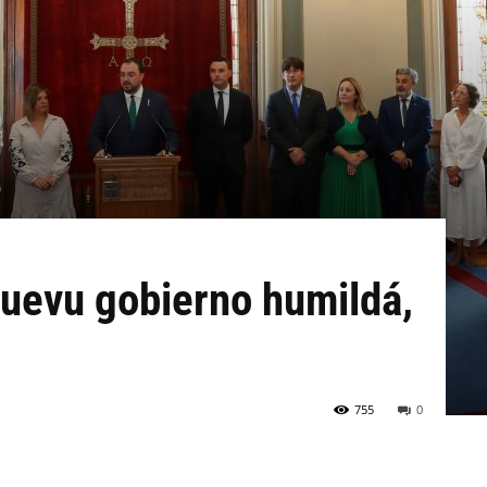
nuevu gobierno humildá,
755
0