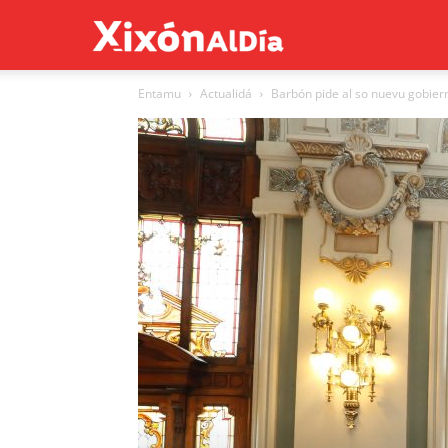
Xixón
Entamu
Actualidá
Barbón pide al so nuevu gobier
al
día