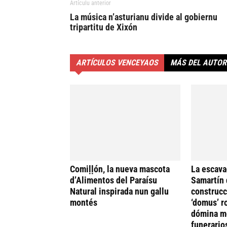
Artículu anterior
La música n’asturianu divide al gobiernu
tripartitu de Xixón
ARTÍCULOS VENCEYAOS
MÁS DEL AUTOR
Comiḷḷón, la nueva mascota
La escava
d’Alimentos del Paraísu
Samartín 
Natural inspirada nun gallu
construcc
montés
‘domus’ r
dómina me
funerario