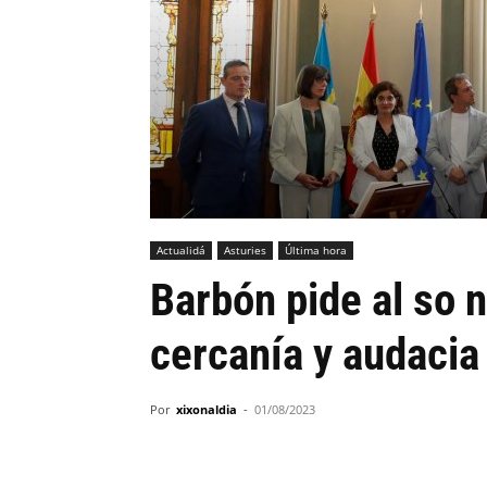
Actualidá
Asturies
Última hora
Barbón pide al so 
cercanía y audacia
Por
xixonaldia
-
01/08/2023