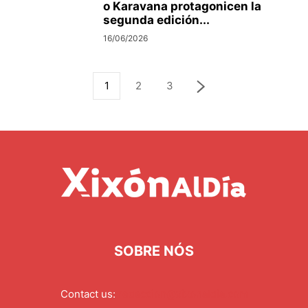
o Karavana protagonicen la
segunda edición...
16/06/2026
1
2
3
SOBRE NÓS
Contact us:
redaccion@xixonaldia.com