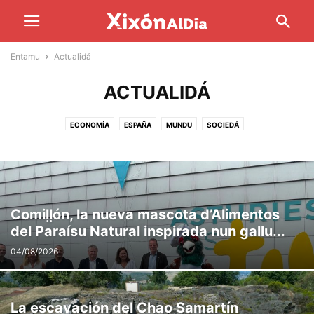
Entamu
Actualidá
ACTUALIDÁ
ECONOMÍA
ESPAÑA
MUNDU
SOCIEDÁ
Comiḷḷón, la nueva mascota d’Alimentos
del Paraísu Natural inspirada nun gallu...
04/08/2026
La escavación del Chao Samartín