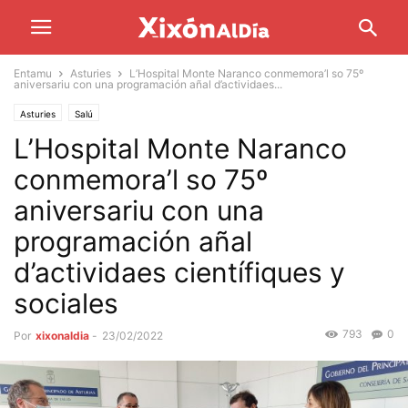
Entamu
Asturies
L’Hospital Monte Naranco conmemora’l so 75º
aniversariu con una programación añal d’actividaes...
Asturies
Salú
L’Hospital Monte Naranco
conmemora’l so 75º
aniversariu con una
programación añal
d’actividaes científiques y
sociales
793
0
Por
xixonaldia
-
23/02/2022