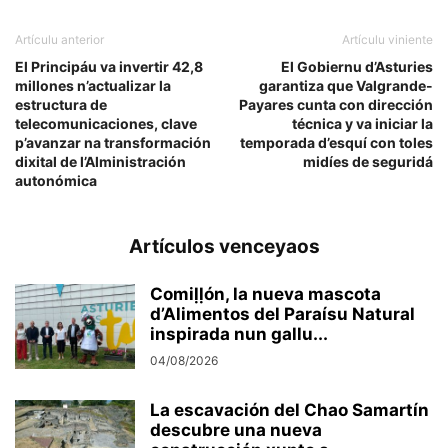
Artículu anterior
Artículu viniente
El Principáu va invertir 42,8
El Gobiernu d’Asturies
millones n’actualizar la
garantiza que Valgrande-
estructura de
Payares cunta con dirección
telecomunicaciones, clave
técnica y va iniciar la
p’avanzar na transformación
temporada d’esquí con toles
dixital de l’Alministración
midíes de seguridá
autonómica
Artículos venceyaos
Comiḷḷón, la nueva mascota
d’Alimentos del Paraísu Natural
inspirada nun gallu...
04/08/2026
La escavación del Chao Samartín
descubre una nueva