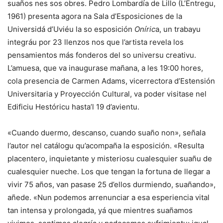
suaños nes sos obres. Pedro Lombardía de Lillo (L’Entregu,
1961) presenta agora na Sala d’Esposiciones de la
Universidá d’Uviéu la so esposición
Oníric
a, un trabayu
integráu por 23 llenzos nos que l’artista revela los
pensamientos más fonderos del so universu creativu.
L’amuesa, que va inaugurase mañana, a les 19:00 hores,
cola presencia de Carmen Adams, vicerrectora d’Estensión
Universitaria y Proyección Cultural, va poder visitase nel
Edificiu Hestóricu hasta’l 19 d’avientu.
«Cuando duermo, descanso, cuando suaño non», señala
l’autor nel catálogu qu’acompaña la esposición. «Resulta
placentero, inquietante y misteriosu cualesquier suañu de
cualesquier nueche. Los que tengan la fortuna de llegar a
vivir 75 años, van pasase 25 d’ellos durmiendo, suañando»,
añede. «Nun podemos arrenunciar a esa esperiencia vital
tan intensa y prolongada, yá que mientres suañamos