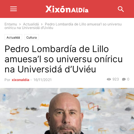
Entamu
Actualidá
Pedro Lombardía de Lillo amuesa’l so universu
oníricu na Universidá d’Uviéu
Actualidá
Cultura
Pedro Lombardía de Lillo
amuesa’l so universu oníricu
na Universidá d’Uviéu
923
0
Por
xixonaldia
-
16/11/2021