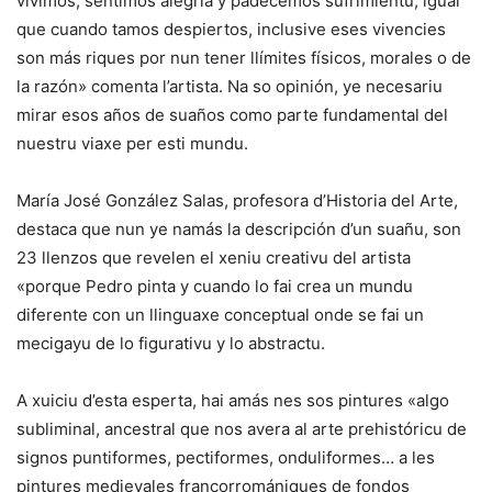
vivimos, sentimos alegría y padecemos sufrimientu; igual
que cuando tamos despiertos, inclusive eses vivencies
son más riques por nun tener llímites físicos, morales o de
la razón» comenta l’artista. Na so opinión, ye necesariu
mirar esos años de suaños como parte fundamental del
nuestru viaxe per esti mundu.
María José González Salas, profesora d’Historia del Arte,
destaca que nun ye namás la descripción d’un suañu, son
23 llenzos que revelen el xeniu creativu del artista
«porque Pedro pinta y cuando lo fai crea un mundu
diferente con un llinguaxe conceptual onde se fai un
mecigayu de lo figurativu y lo abstractu.
A xuiciu d’esta esperta, hai amás nes sos pintures «algo
subliminal, ancestral que nos avera al arte prehistóricu de
signos puntiformes, pectiformes, onduliformes… a les
pintures medievales francorromániques de fondos