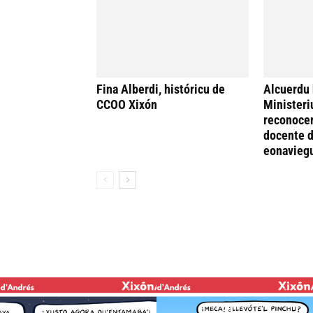
Fina Alberdi, históricu de
Alcuerdu 
CCOO Xixón
Ministeri
reconocer
docente d
eonavieg