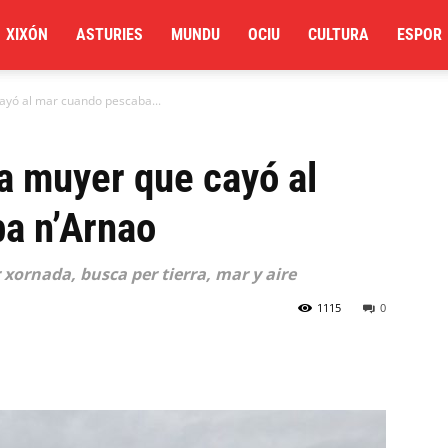
XIXÓN
ASTURIES
MUNDU
OCIU
CULTURA
ESPOR
cayó al mar cuando pescaba...
la muyer que cayó al
a n’Arnao
 xornada, busca per tierra, mar y aire
1115
0