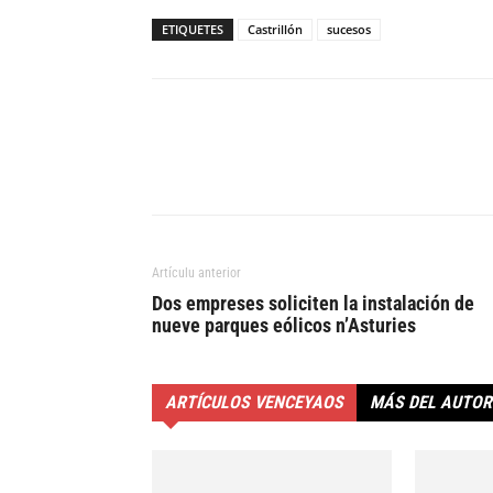
ETIQUETES
Castrillón
sucesos
Artículu anterior
Dos empreses soliciten la instalación de
nueve parques eólicos n’Asturies
ARTÍCULOS VENCEYAOS
MÁS DEL AUTOR