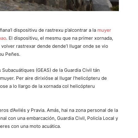
na’l dispositivu de rastrexu p’alcontrar a la
muyer
nao
. El dispositivu, el mesmu que na primer xornada,
u volver rastrexar dende dende’l llugar onde se vio
abu Peñes.
s Subacuátiques (GEAS) de la Guardia Civil tán
uyer. Per aire dirixióse al llugar l’helicópteru de
ose a lo llargo de la xornada col helicópteru
eros d’Avilés y Pravia. Amás, hai na zona personal de la
nal con una embarcación, Guardia Civil, Policía Local y
leres con una moto acuática.