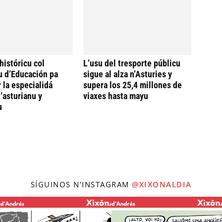
históricu col
L’usu del tresporte públicu
u d’Educación pa
sigue al alza n’Asturies y
 la especialidá
supera los 25,4 millones de
’asturianu y
viaxes hasta mayu
u
SÍGUINOS N'INSTAGRAM
@XIXONALDIA