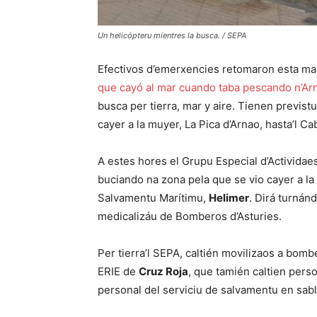
Un helicópteru mientres la busca. / SEPA
Efectivos d’emerxencies retomaron esta maña
que cayó al mar cuando taba pescando n’Ar
busca per tierra, mar y aire. Tienen previst
cayer a la muyer, La Pica d’Arnao, hasta’l C
A estes hores el Grupu Especial d’Actividae
buciando na zona pela que se vio cayer a la m
Salvamentu Marítimu,
Helimer
. Dirá turnánd
medicalizáu de Bomberos d’Asturies.
Per tierra’l SEPA, caltién movilizaos a bomb
ERIE de
Cruz Roja
, que tamién caltien perso
personal del serviciu de salvamentu en sab