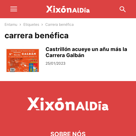
Entamu
Etiquetes
Carrera benéfica
carrera benéfica
Castrillón acueye un añu más la
Carrera Galbán
25/01/2023
SOBRE NÓS