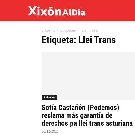
Xixón
Entamu
Etiquetes
Llei Trans
al
Etiqueta: Llei Trans
día
Asturies
Sofía Castañón (Podemos)
reclama más garantía de
derechos pa llei trans asturiana
30/12/2022