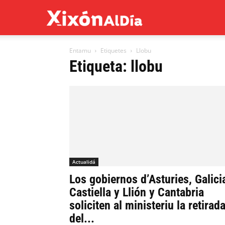
Xixón
Entamu
Etiquetes
Llobu
al
Etiqueta: llobu
día
Actualidá
Los gobiernos d’Asturies, Galici
Castiella y Llión y Cantabria
soliciten al ministeriu la retirad
del...