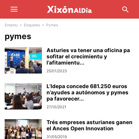
Entamu
Etiquetes
Pymes
pymes
Asturies va tener una oficina pa
sofitar el crecimientu y
l’afitamientu...
25/01/2023
L’Idepa concede 681.250 euros
n’ayudes a autónomos y pymes
pa favorecer...
27/10/2021
Trés empreses asturianes ganen
el Ances Open Innovation
31/05/2019