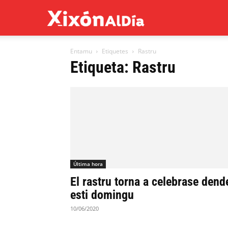
Xixón
Entamu
Etiquetes
Rastru
al
Etiqueta: Rastru
día
Última hora
El rastru torna a celebrase dend
esti domingu
10/06/2020