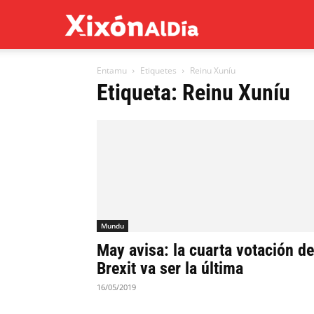
Xixón
Entamu
Etiquetes
Reinu Xuníu
al
Etiqueta: Reinu Xuníu
día
Mundu
May avisa: la cuarta votación de
Brexit va ser la última
16/05/2019