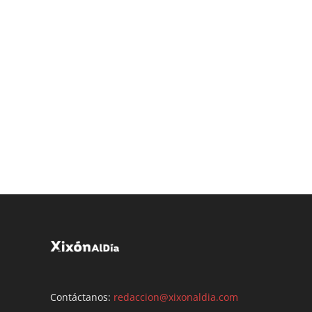
Contáctanos:
redaccion@xixonaldia.com