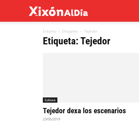
Xixón
Entamu
Etiquetes
Tejedor
al
Etiqueta: Tejedor
día
Cultura
Tejedor dexa los escenarios
23/05/2019