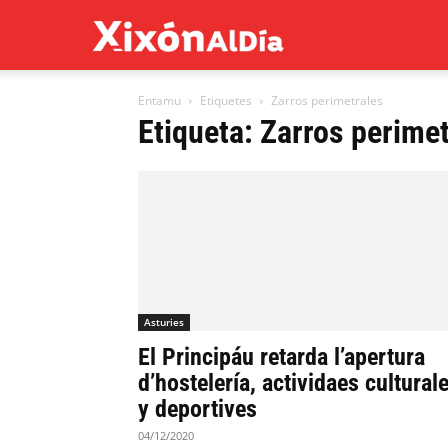
Xixón
Entamu
Etiquetes
Zarros perimetrales
al
Etiqueta: Zarros perime
día
Asturies
El Principáu retarda l’apertura
d’hostelería, actividaes cultural
y deportives
04/12/2020