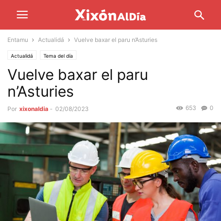
Entamu
Actualidá
Vuelve baxar el paru n’Asturies
Actualidá
Tema del día
Vuelve baxar el paru
n’Asturies
653
0
Por
xixonaldia
-
02/08/2023