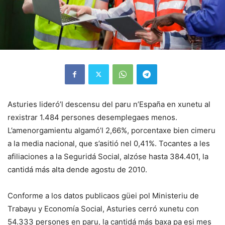
Asturies lideró’l descensu del paru n’España en xunetu al
rexistrar 1.484 persones desemplegaes menos.
L’amenorgamientu algamó’l 2,66%, porcentaxe bien cimeru
a la media nacional, que s’asitió nel 0,41%. Tocantes a les
afiliaciones a la Seguridá Social, alzóse hasta 384.401, la
cantidá más alta dende agostu de 2010.
Conforme a los datos publicaos güei pol Ministeriu de
Trabayu y Economía Social, Asturies cerró xunetu con
54.333 persones en paru, la cantidá más baxa pa esi mes