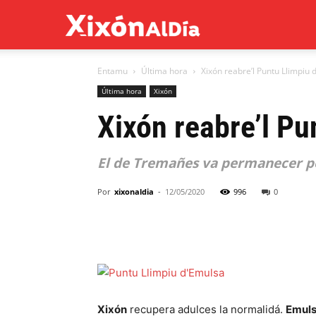
Xixón
Entamu
Última hora
Xixón reabre’l Puntu Llimpiu 
al
Última hora
Xixón
Xixón reabre’l Pu
día
El de Tremañes va permanecer pes
Por
xixonaldia
-
12/05/2020
996
0
Xixón
recupera adulces la normalidá.
Emul