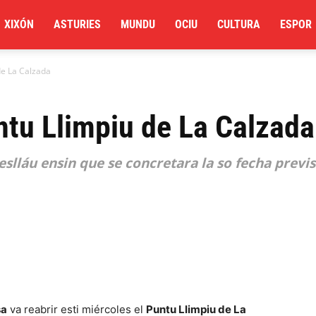
XIXÓN
ASTURIES
MUNDU
OCIU
CULTURA
ESPOR
de La Calzada
ntu Llimpiu de La Calzada
lláu ensin que se concretara la so fecha previs
sa
va reabrir esti miércoles el
Puntu Llimpiu de La