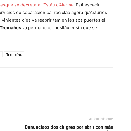
esque se decretara l’Estáu d’Alarma
. Esti espaciu
vicios de separación pal reciclae agora qu’Asturies
 vinientes díes va reabrir tamién les sos puertes el
Tremañes
va permanecer peslláu ensin que se
Tremañes
Artículu viniente
Denunciaos dos chigres por abrir con más