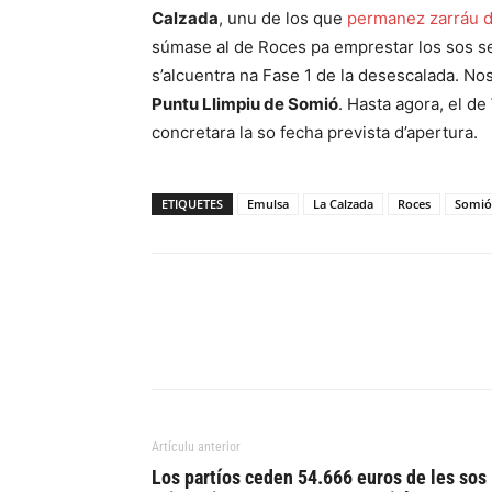
Calzada
, unu de los que
permanez zarráu d
súmase al de Roces pa emprestar los sos ser
s’alcuentra na Fase 1 de la desescalada. Nos
Puntu Llimpiu de Somió
. Hasta agora, el de
concretara la so fecha prevista d’apertura.
ETIQUETES
Emulsa
La Calzada
Roces
Somió
Artículu anterior
Los partíos ceden 54.666 euros de les sos