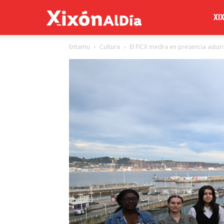
Xixón
XI
Entamu
Cultura
El FICX medra en presencia astur
al
día