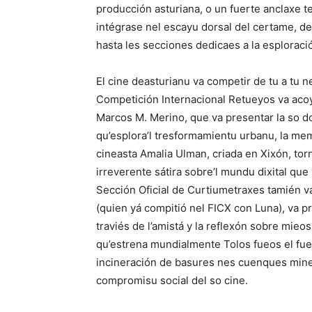
producción asturiana, o un fuerte anclaxe t
intégrase nel escayu dorsal del certame, d
hasta les secciones dedicaes a la esploració
El cine deasturianu va competir de tu a tu n
Competición Internacional Retueyos va acoy
Marcos M. Merino, que va presentar la so 
qu’esplora’l tresformamientu urbanu, la memor
cineasta Amalia Ulman, criada en Xixón, tor
irreverente sátira sobre’l mundu dixital que
Sección Oficial de Curtiumetraxes tamién v
(quien yá compitió nel FICX con Luna), va pr
traviés de l’amistá y la reflexón sobre mieos
qu’estrena mundialmente Tolos fueos el fue
incineración de basures nes cuenques minere
compromisu social del so cine.