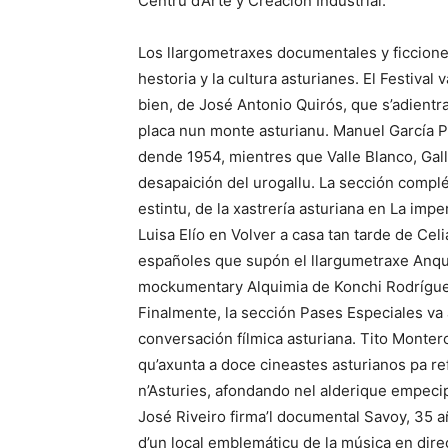
Centru d’Arte y Creación Industrial.
Los llargometraxes documentales y ficciones
hestoria y la cultura asturianes. El Festival
bien, de José Antonio Quirós, que s’adientra
placa nun monte asturianu. Manuel García P
dende 1954, mientres que Valle Blanco, Gallo
desapaición del urogallu. La sección complét
estintu, de la xastrería asturiana en La impe
Luisa Elío en Volver a casa tan tarde de Celi
españoles que supón el llargumetraxe Anque 
mockumentary Alquimia de Konchi Rodrígue
Finalmente, la sección Pases Especiales va
conversación fílmica asturiana. Tito Monter
qu’axunta a doce cineastes asturianos pa ref
n’Asturies, afondando nel alderique empeci
José Riveiro firma’l documental Savoy, 35 a
d’un local emblemáticu de la música en dir