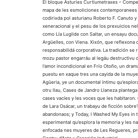
El bloque Asturies Curtiumetraxes – Compe
mapa de les esmoliciones contemporanees d
codirixda pol asturianu Roberto F. Canuto 
xeneracional y el pesu de los prexuicios ne
como Lía Lugilde con Saltar, un ensayu docume
Argüelles, con Viena. Xixón, que reflexona cr
responsabilidá corporativa. La tradición se
mozu pastor engarráu al legáu destructivu de
l’amor incondicional en Frío Otoño, un dram
puestu en xaque tres una cayida de la muye
Agüeria, ye un documental íntimu qu’esplora
otru llau, Cases de Jandro Llaneza plantega
cases vacíes y les voces que les habitaron
de Lara Osácar, un trabayu de ficción sobre’
abandonaos; y Today, I Washed My Eyes in 
esperimental qu’esplora la memoria y les nar
enfocada nes muyeres de Les Regueres, pro