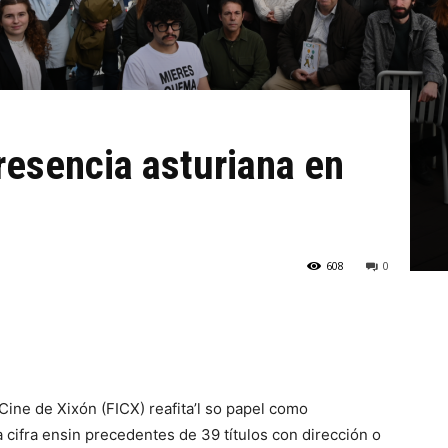
resencia asturiana en
608
0
 Cine de Xixón (FICX) reafita’l so papel como
a cifra ensin precedentes de 39 títulos con dirección o