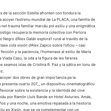
 de la sección Esbilla afronten con fondura la
 va acoyer l’estrenu mundial de La PLACA, una familia de
 nel trauma familiar marcáu pol esiliu y una enigmática
ostigo recupera la memoria colectiva con Perlora
 Negro d’Álex Galán esplora’l rural al traviés de la
ase cola visión d’Alex Zapico sobre l’oficiu – casi
rfección y la paciencia, l’homenaxe al esiliu de María
a Viada Casu, la oda a la figura de les fareres
seamos islas de Cristina R. Paz y la sátira en tonu de
z.
 acoyer dos obres de gran importancia pa la
o presenta cuartu 207_, un dispositivu cinematográficu
lexonar sobre la esistencia y la identidá del cine
piáu por Ramón Lluís Bande en Hotel Asturies. Amás,
ños y una noche, una emotiva repasada a la hestoria
ectu en Xixón, que se va complementar con un