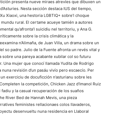
tición presenta nueve miraes atrevíes que dibuxen un
’Asturies. Nesta sección destaca IUS del tiempo,
y Xu Xiaoxi, una hestoria LGBTIQ+ sobre’l choque
l mundu rural. El certame acueye tamién a autores
ntal qu’afronta’l suicidiu nel territoriu, y Ana G.
íticamente sobre la crisis climática y la
 reexamina n’Alimaña, de Juan Villa, un drama sobre un
l so padre. Julio de la Fuente afronta un revés vital y
a sobre una pareya acabante xubilar col so futuru
r. Una mujer que conocí llamada Yudita de Rodrigo
 nuna revisión d’un pasáu vivío pero escaecío. Per
 un exerciciu de docuficción n’asturianu sobre les
. Completen la competición, Chicken Jazz d’Imanol Ruiz
l fadiu y la casual recuperación de los suaños
the River Bed de Hannah Mevis, una pieza
ratives feministes rellacionaes colos llavaderos,
yectu desenvueltu nuna residencia en Llaboral