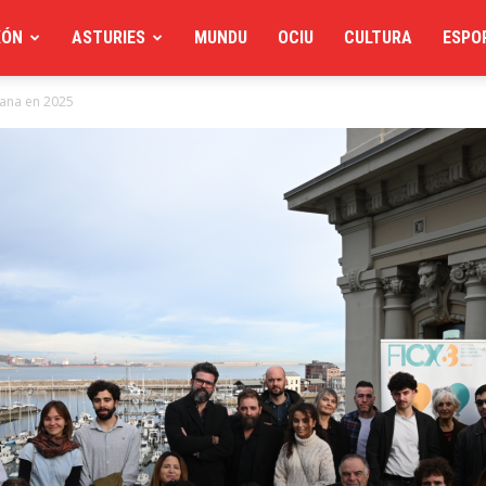
XÓN
ASTURIES
MUNDU
OCIU
CULTURA
ESPO
iana en 2025