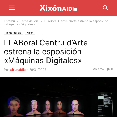
Entamu
Tema del día
LLABoral Centru d’Arte estrena la esposición
«Máquinas Digitales»
Tema del día
Xixón
LLABoral Centru d’Arte
estrena la esposición
«Máquinas Digitales»
524
0
Por
xixonaldia
-
29/01/2025