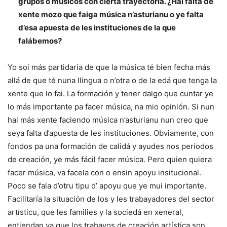
grupos o músicos con cierta trayectoria. ¿Hai falta de
xente mozo que faiga música n’asturianu o ye falta
d’esa apuesta de les instituciones de la que
falábemos?
Yo soi más partidaria de que la música té bien fecha más
allá de que té nuna llingua o n’otra o de la edá que tenga la
xente que lo fai. La formación y tener dalgo que cuntar ye
lo más importante pa facer música, na mio opinión. Si nun
hai más xente faciendo música n’asturianu nun creo que
seya falta d’apuesta de les instituciones. Obviamente, con
fondos pa una formación de calidá y ayudes nos períodos
de creación, ye más fácil facer música. Pero quien quiera
facer música, va facela con o ensin apoyu insitucional.
Poco se fala d’otru tipu d’ apoyu que ye mui importante.
Facilitaría la situación de los y les trabayadores del sector
artísticu, que les families y la sociedá en xeneral,
entiendan ya que los trabayos de creación artística son