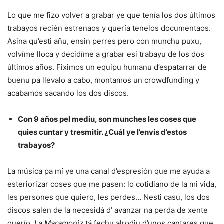
Lo que me fizo volver a grabar ye que tenía los dos últimos
trabayos recién estrenaos y quería tenelos documentaos.
Asina qu’esti añu, ensin perres pero con munchu puxu,
volvíme lloca y decidíme a grabar esi trabayu de los dos
últimos años. Fiximos un equipu humanu d’espatarrar de
buenu pa llevalo a cabo, montamos un crowdfunding y
acabamos sacando los dos discos.
Con 9 años pel mediu, son munches les coses que
quies cuntar y tresmitir. ¿Cuál ye l’envís d’estos
trabayos?
La música pa mí ye una canal d’espresión que me ayuda a
esteriorizar coses que me pasen: lo cotidiano de la mi vida,
les persones que quiero, les perdes… Nesti casu, los dos
discos salen de la necesidá d’ avanzar na perda de xente
querío.
La Maramoniz
tá fechu alrodiu d’unos cantares que