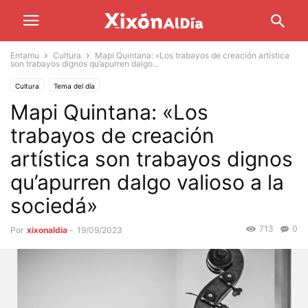
Entamu
Cultura
Mapi Quintana: «Los trabayos de creación artística
son trabayos dignos qu’apurren dalgo...
Cultura
Tema del día
Mapi Quintana: «Los
trabayos de creación
artística son trabayos dignos
qu’apurren dalgo valioso a la
sociedá»
713
0
Por
xixonaldia
-
19/09/2023