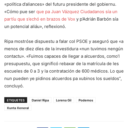
«política d’aliances» del futuru presidente del gobiernu.
«Cómo pue ser
que pa Juan Vázquez Ciudadanos sía un
partíu que s’echó en brazos de Vox
y p’Adrián Barbón sía
un potencial aliáu», reflexionó.
Ripa mostróse dispuestu a falar col PSOE y aseguró que «a
menos de diez díes de la investidura «nun tuvimos nengún
contactu». «Fuimos capaces de llegar a alcuerdos, como’l
presupuestu, que significó rebaxar de la matrícula de les
escueles de 0 a 3 y la contratación de 600 médicos. Lo que
nun pueden ye pidinos alcuerdos pa xubinos los sueldos”,
concluyó.
ETIQUETES
Daniel Ripa
Lorena Gil
Podemos
Xunta Xeneral