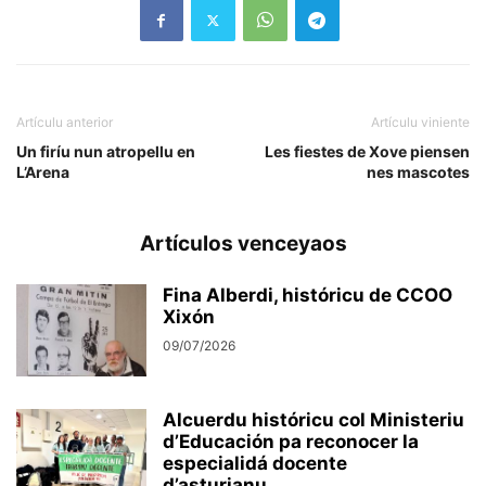
Artículu anterior
Artículu viniente
Un firíu nun atropellu en
Les fiestes de Xove piensen
L’Arena
nes mascotes
Artículos venceyaos
Fina Alberdi, históricu de CCOO
Xixón
09/07/2026
Alcuerdu históricu col Ministeriu
d’Educación pa reconocer la
especialidá docente
d’asturianu...