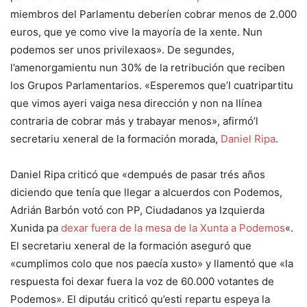
miembros del Parlamentu deberíen cobrar menos de 2.000
euros, que ye como vive la mayoría de la xente. Nun
podemos ser unos privilexaos». De segundes,
l’amenorgamientu nun 30% de la retribución que reciben
los Grupos Parlamentarios. «Esperemos que’l cuatripartitu
que vimos ayeri vaiga nesa dirección y non na llínea
contraria de cobrar más y trabayar menos», afirmó’l
secretariu xeneral de la formación morada,
Daniel Ripa
.
Daniel Ripa criticó que «dempués de pasar trés años
diciendo que tenía que llegar a alcuerdos con Podemos,
Adrián Barbón votó con PP, Ciudadanos ya Izquierda
Xunida pa
dexar fuera de la mesa de la Xunta a Podemos
«.
El secretariu xeneral de la formación aseguró que
«cumplimos colo que nos paecía xusto» y llamentó que «la
respuesta foi dexar fuera la voz de 60.000 votantes de
Podemos». El diputáu criticó qu’esti repartu espeya la