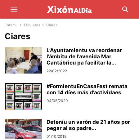
Entamu
Etiquetes
Ciares
Ciares
L’Ayuntamientu va reordenar
l’ámbitu de l’avenida Mar
Cantábricu pa facilitar la...
22/02/2022
#FormientuEnCasaFest remata
con 14 díes más d’actividaes
04/05/2020
Deteníu un varón de 21 años por
pegar al so padre...
01/10/2019